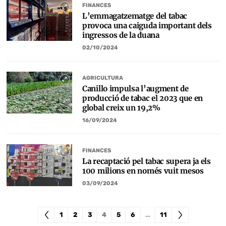
FINANCES
L’emmagatzematge del tabac
provoca una caiguda important dels
ingressos de la duana
02/10/2024
AGRICULTURA
Canillo impulsa l’augment de
producció de tabac el 2023 que en
global creix un 19,2%
16/09/2024
FINANCES
La recaptació pel tabac supera ja els
100 milions en només vuit mesos
03/09/2024
1
2
3
4
5
6
…
11