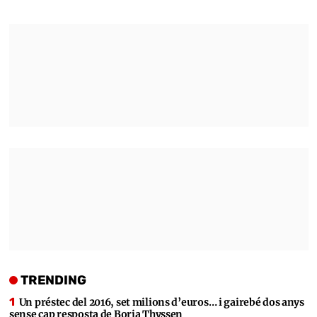
TRENDING
Un préstec del 2016, set milions d’euros… i gairebé dos anys
sense cap resposta de Borja Thyssen