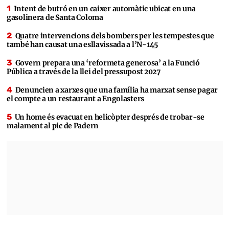
Intent de butró en un caixer automàtic ubicat en una
gasolinera de Santa Coloma
Quatre intervencions dels bombers per les tempestes que
també han causat una esllavissada a l’N-145
Govern prepara una ‘reformeta generosa’ a la Funció
Pública a través de la llei del pressupost 2027
Denuncien a xarxes que una família ha marxat sense pagar
el compte a un restaurant a Engolasters
Un home és evacuat en helicòpter després de trobar-se
malament al pic de Padern