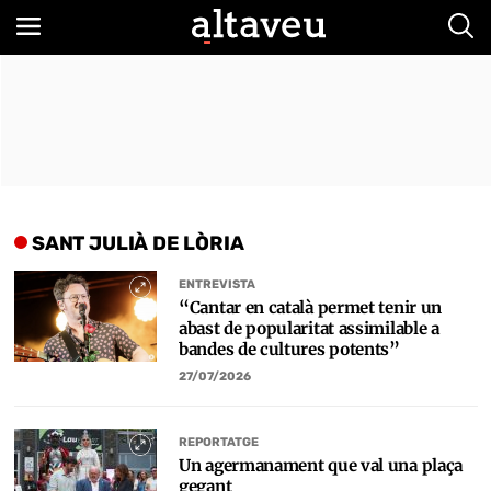
Bus
SANT JULIÀ DE LÒRIA
ENTREVISTA
“Cantar en català permet tenir un
abast de popularitat assimilable a
bandes de cultures potents”
27/07/2026
REPORTATGE
Un agermanament que val una plaça
gegant