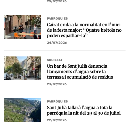
25/07/2026
PARRÒQUIES
Cairat crida a la normalitat en l’inici
de la festa major: “Quatre brètols no
poden espatllar-la”
24/07/2026
SOCIETAT
Un bar de Sant Julià denuncia
llançaments d’aigua sobre la
terrassa i acumulació de residus
23/07/2026
PARRÒQUIES
Sant Julià tallarà l'aigua a tota la
parròquia la nit del 29 al 30 de juliol
22/07/2026