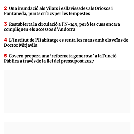
Una inundació als Vilars i esllavissades als Oriosos i
Fontaneda, punts crítics per les tempestes
Restablerta la circulació a l’N-145, però les cues encara
compliquen els accessos d’Andorra
L’Institut de l’Habitatge es renta les mans amb els veïns de
Doctor Mitjavila
Govern prepara una ‘reformeta generosa’ a la Funció
Pública a través de la llei del pressupost 2027