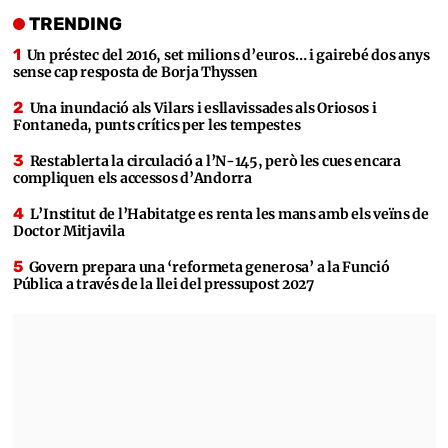
TRENDING
Un préstec del 2016, set milions d’euros… i gairebé dos anys
sense cap resposta de Borja Thyssen
Una inundació als Vilars i esllavissades als Oriosos i
Fontaneda, punts crítics per les tempestes
Restablerta la circulació a l’N-145, però les cues encara
compliquen els accessos d’Andorra
L’Institut de l’Habitatge es renta les mans amb els veïns de
Doctor Mitjavila
Govern prepara una ‘reformeta generosa’ a la Funció
Pública a través de la llei del pressupost 2027