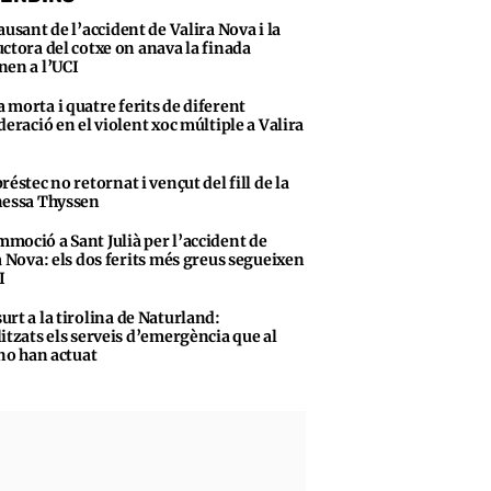
ausant de l’accident de Valira Nova i la
ctora del cotxe on anava la finada
en a l’UCI
 morta i quatre ferits de diferent
deració en el violent xoc múltiple a Valira
préstec no retornat i vençut del fill de la
essa Thyssen
moció a Sant Julià per l’accident de
a Nova: els dos ferits més greus segueixen
I
urt a la tirolina de Naturland:
itzats els serveis d’emergència que al
 no han actuat