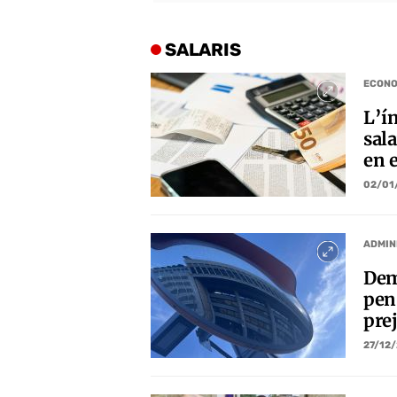
SALARIS
ECONO
L’í
sala
en 
02/01
ADMIN
Dem
pens
pre
27/12