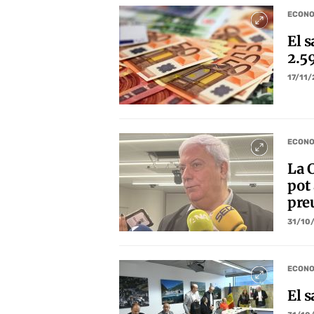
ECONO
El s
2.5
17/11
ECONO
La C
pot
preu
31/10
ECONO
El 