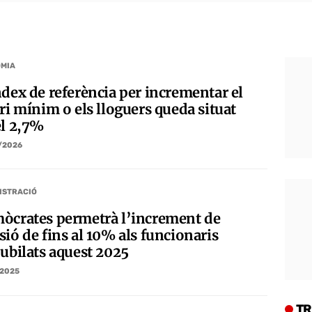
MIA
ndex de referència per incrementar el
ri mínim o els lloguers queda situat
el 2,7%
/2026
ISTRACIÓ
òcrates permetrà l’increment de
ió de fins al 10% als funcionaris
jubilats aquest 2025
/2025
TR