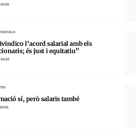
/2025
 SOCIALS
vindico l’acord salarial amb els
ionaris; és just i equitatiu”
/2025
TES
mació sí, però salaris també
/2025