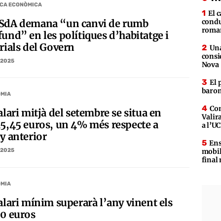
ICA ECONÒMICA
El c
SdA demana “un canvi de rumb
condu
roman
fund” en les polítiques d’habitatge i
rials del Govern
Una
consi
/2025
Nova
El 
baron
MIA
Com
alari mitjà del setembre se situa en
Valir
15,45 euros, un 4% més respecte a
a l’UC
y anterior
Ens
mobil
/2025
final
MIA
alari mínim superarà l’any vinent els
00 euros