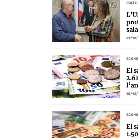
POLÍT
L’U
pro
sala
21/12
ECONO
El s
2.6
l’an
15/12
ECONO
El s
1.5