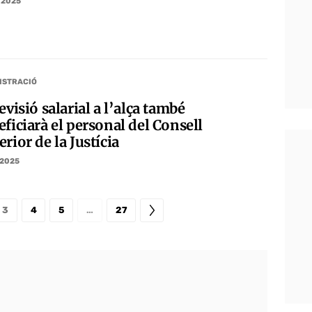
/2025
ISTRACIÓ
evisió salarial a l’alça també
ficiarà el personal del Consell
rior de la Justícia
/2025
3
4
5
…
27