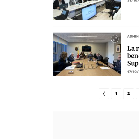
31/10
ADMIN
La r
bene
Supe
17/10
1
2