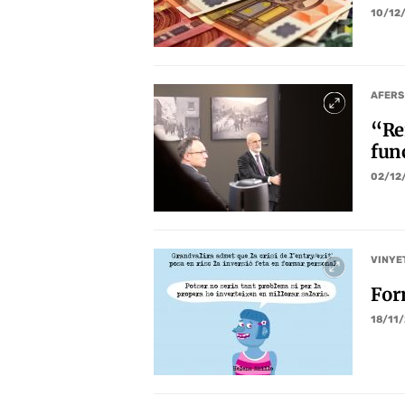
10/12
AFERS
“Rei
func
02/12
VINYE
For
18/11