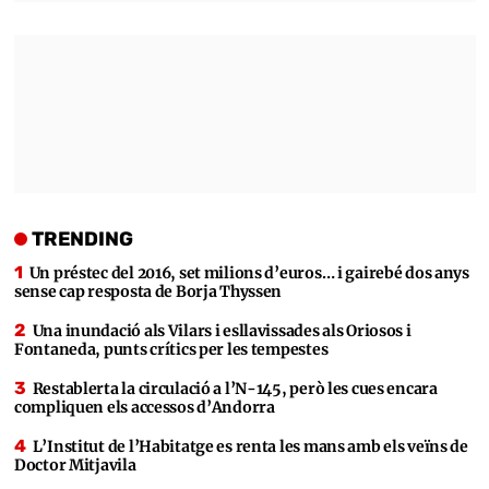
TRENDING
Un préstec del 2016, set milions d’euros… i gairebé dos anys
sense cap resposta de Borja Thyssen
Una inundació als Vilars i esllavissades als Oriosos i
Fontaneda, punts crítics per les tempestes
Restablerta la circulació a l’N-145, però les cues encara
compliquen els accessos d’Andorra
L’Institut de l’Habitatge es renta les mans amb els veïns de
Doctor Mitjavila