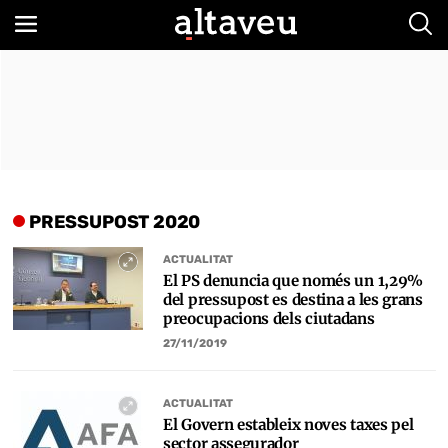
Bus
PRESSUPOST 2020
ACTUALITAT
El PS denuncia que només un 1,29%
del pressupost es destina a les grans
preocupacions dels ciutadans
27/11/2019
ACTUALITAT
El Govern estableix noves taxes pel
sector assegurador