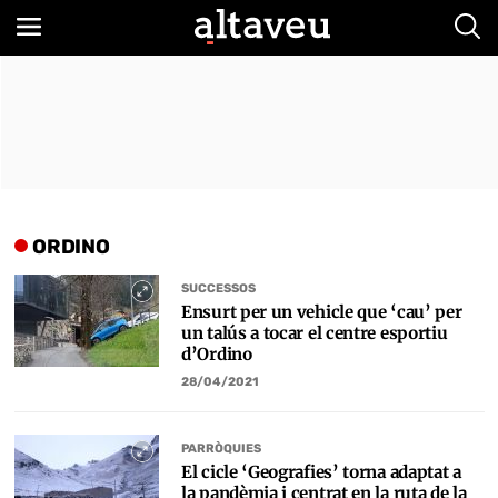
Bus
ORDINO
SUCCESSOS
Ensurt per un vehicle que ‘cau’ per
un talús a tocar el centre esportiu
d’Ordino
28/04/2021
PARRÒQUIES
El cicle ‘Geografies’ torna adaptat a
la pandèmia i centrat en la ruta de la