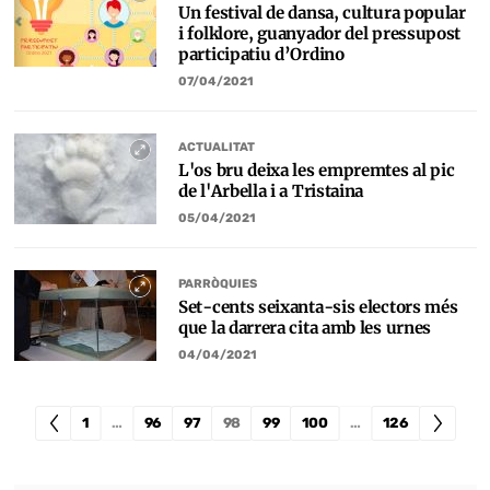
Un festival de dansa, cultura popular
i folklore, guanyador del pressupost
participatiu d’Ordino
07/04/2021
ACTUALITAT
L'os bru deixa les empremtes al pic
de l'Arbella i a Tristaina
05/04/2021
PARRÒQUIES
Set-cents seixanta-sis electors més
que la darrera cita amb les urnes
04/04/2021
1
…
96
97
98
99
100
…
126