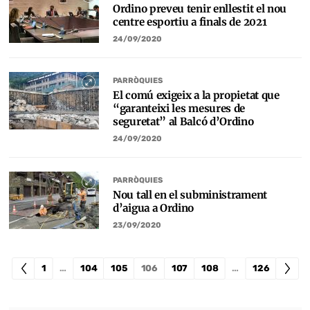
Ordino preveu tenir enllestit el nou
centre esportiu a finals de 2021
24/09/2020
PARRÒQUIES
El comú exigeix a la propietat que
“garanteixi les mesures de
seguretat” al Balcó d’Ordino
24/09/2020
PARRÒQUIES
Nou tall en el subministrament
d’aigua a Ordino
23/09/2020
1
…
104
105
106
107
108
…
126