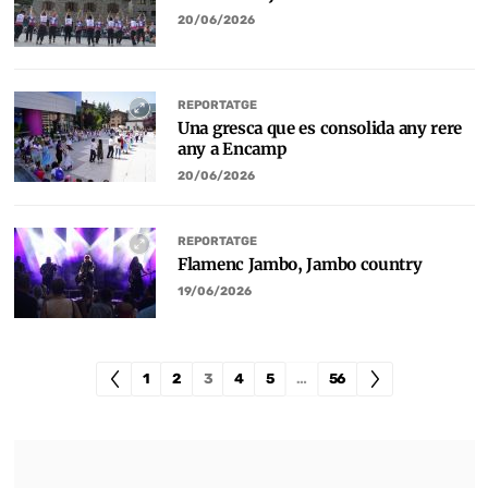
20/06/2026
REPORTATGE
Una gresca que es consolida any rere
any a Encamp
20/06/2026
REPORTATGE
Flamenc Jambo, Jambo country
19/06/2026
1
2
3
4
5
…
56