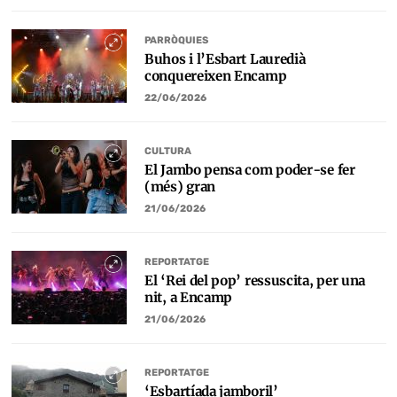
PARRÒQUIES
Buhos i l’Esbart Lauredià
conquereixen Encamp
22/06/2026
CULTURA
El Jambo pensa com poder-se fer
(més) gran
21/06/2026
REPORTATGE
El ‘Rei del pop’ ressuscita, per una
nit, a Encamp
21/06/2026
REPORTATGE
‘Esbartíada jamboril’