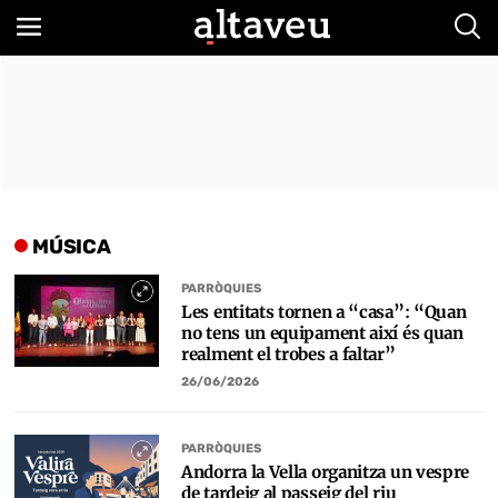
Bus
MÚSICA
PARRÒQUIES
Les entitats tornen a “casa”: “Quan
no tens un equipament així és quan
realment el trobes a faltar”
26/06/2026
PARRÒQUIES
Andorra la Vella organitza un vespre
de tardeig al passeig del riu