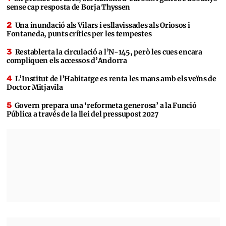
sense cap resposta de Borja Thyssen
Una inundació als Vilars i esllavissades als Oriosos i
Fontaneda, punts crítics per les tempestes
Restablerta la circulació a l’N-145, però les cues encara
compliquen els accessos d’Andorra
L’Institut de l’Habitatge es renta les mans amb els veïns de
Doctor Mitjavila
Govern prepara una ‘reformeta generosa’ a la Funció
Pública a través de la llei del pressupost 2027