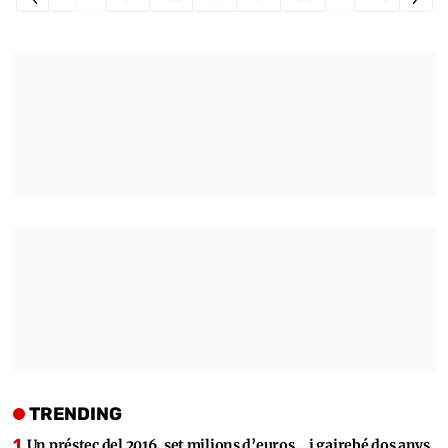
TRENDING
Un préstec del 2016, set milions d’euros… i gairebé dos anys