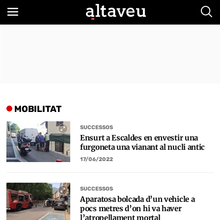
Bus
MOBILITAT
SUCCESSOS
Ensurt a Escaldes en envestir una
furgoneta una vianant al nucli antic
17/06/2022
SUCCESSOS
Aparatosa bolcada d’un vehicle a
pocs metres d’on hi va haver
l’atropellament mortal