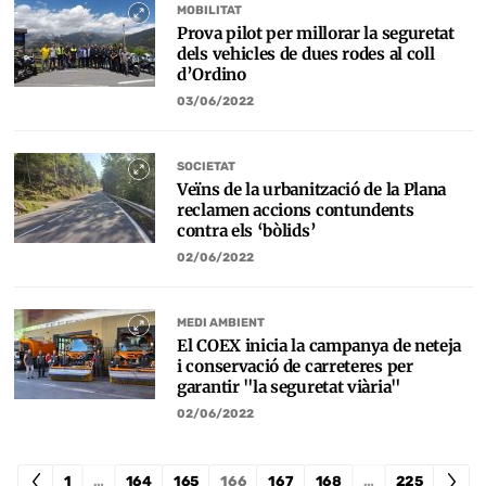
MOBILITAT
Prova pilot per millorar la seguretat
dels vehicles de dues rodes al coll
d’Ordino
03/06/2022
SOCIETAT
Veïns de la urbanització de la Plana
reclamen accions contundents
contra els ‘bòlids’
02/06/2022
MEDI AMBIENT
El COEX inicia la campanya de neteja
i conservació de carreteres per
garantir "la seguretat viària"
02/06/2022
1
…
164
165
166
167
168
…
225