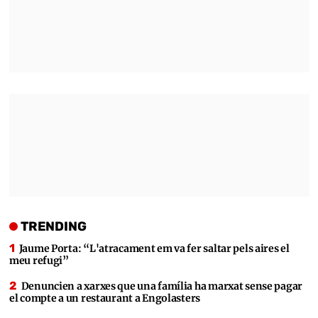
TRENDING
Jaume Porta: “L'atracament em va fer saltar pels aires el
meu refugi”
Denuncien a xarxes que una família ha marxat sense pagar
el compte a un restaurant a Engolasters