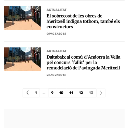
ACTUALITAT
El sobrecost de les obres de
Meritxell indigna tothom, també els
constructors
09/03/2018
ACTUALITAT
Daltabaix al comú d’Andorra la Vella
pel concurs ‘fallit’ per la
remodelació de l’avinguda Meritxell
23/02/2018
1
…
9
10
11
12
13