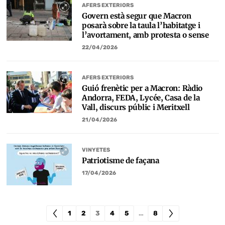
AFERS EXTERIORS
Govern està segur que Macron
posarà sobre la taula l’habitatge i
l’avortament, amb protesta o sense
22/04/2026
AFERS EXTERIORS
Guió frenètic per a Macron: Ràdio
Andorra, FEDA, Lycée, Casa de la
Vall, discurs públic i Meritxell
21/04/2026
VINYETES
Patriotisme de façana
17/04/2026
1
2
3
4
5
…
8