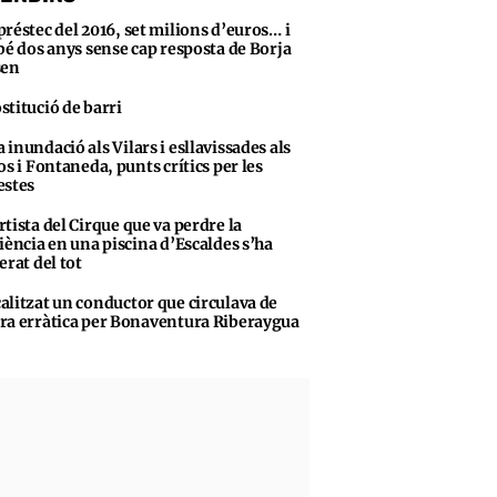
préstec del 2016, set milions d’euros… i
bé dos anys sense cap resposta de Borja
sen
stitució de barri
 inundació als Vilars i esllavissades als
os i Fontaneda, punts crítics per les
stes
rtista del Cirque que va perdre la
iència en una piscina d’Escaldes s’ha
erat del tot
alitzat un conductor que circulava de
a erràtica per Bonaventura Riberaygua