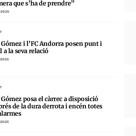
mera que s’ha de prendre”
/2025
T
i Gómez i l’FC Andorra posen punt i
l a la seva relació
/2025
T
i Gómez posa el càrrec a disposició
rés de la dura derrota i encén totes
 alarmes
/2025