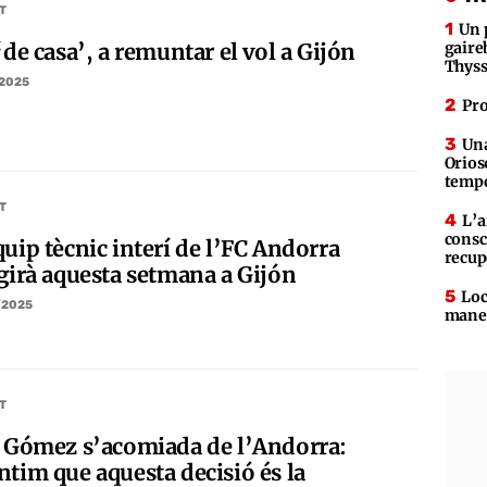
T
Un 
‘de casa’, a remuntar el vol a Gijón
gaire
Thys
/2025
Pro
Una
Orios
tempe
T
L’a
consc
uip tècnic interí de l’FC Andorra
recup
igirà aquesta setmana a Gijón
Loc
/2025
maner
T
i Gómez s’acomiada de l’Andorra:
ntim que aquesta decisió és la