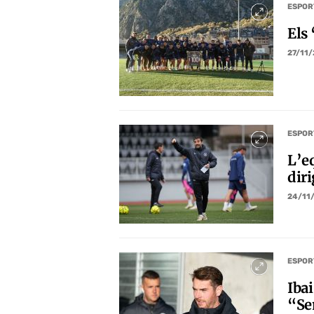
ESPOR
Els 
27/11
ESPOR
L’eq
dir
24/11
ESPOR
Iba
“Se