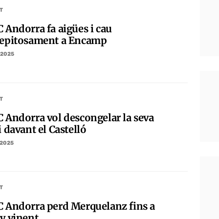
T
C Andorra fa aigües i cau
repitosament a Encamp
/2025
T
C Andorra vol descongelar la seva
i davant el Castelló
/2025
T
C Andorra perd Merquelanz fins a
ny vinent