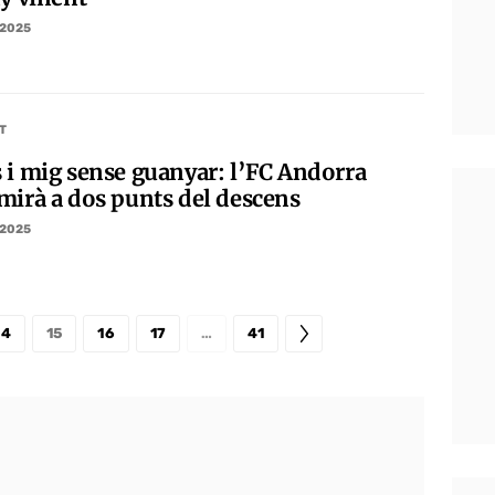
/2025
T
 i mig sense guanyar: l’FC Andorra
mirà a dos punts del descens
/2025
14
15
16
17
…
41