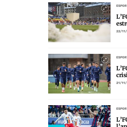
ESPOR
L’F
est
22/11
ESPOR
L’F
cris
21/11
ESPOR
L’F
l’a