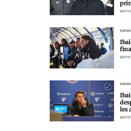
pri
24/11
ESPOR
Iba
fina
23/11
ESPOR
Iba
desp
les
22/11