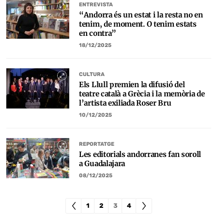
ENTREVISTA
“Andorra és un estat i la resta no en
tenim, de moment. O tenim estats
en contra”
18/12/2025
CULTURA
Els Llull premien la difusió del
teatre català a Grècia i la memòria de
l’artista exiliada Roser Bru
10/12/2025
REPORTATGE
Les editorials andorranes fan soroll
a Guadalajara
08/12/2025
1
2
3
4