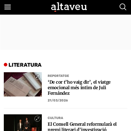
Bus
LITERATURA
REPORTATGE
‘De cor t’ho vaig dir’, el viatge
emocional més íntim de Juli
Fernández
21/03/2026
CULTURA
El Consell General reformularà el
premi literari d’investigació