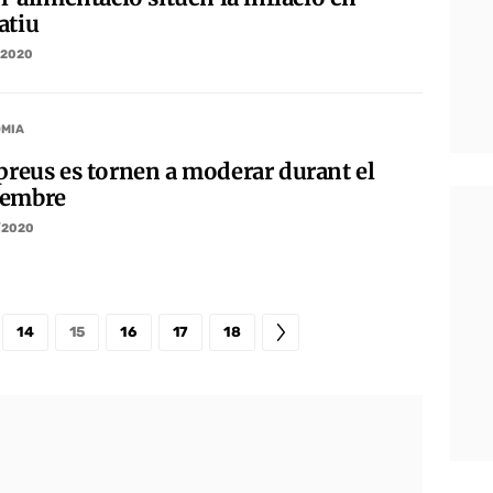
atiu
/2020
MIA
 preus es tornen a moderar durant el
embre
/2020
14
15
16
17
18