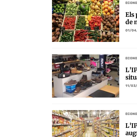
ECONO
Els
de m
01/04
ECONO
L'IP
sit
11/03
ECONO
L'IP
augm