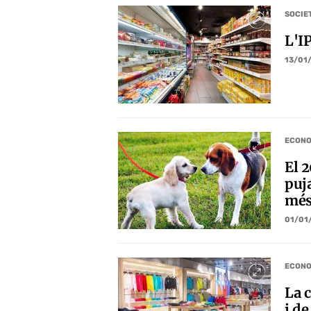
SOCIE
L'I
13/01
ECONO
El 2
puj
més
01/01
ECONO
La c
i de