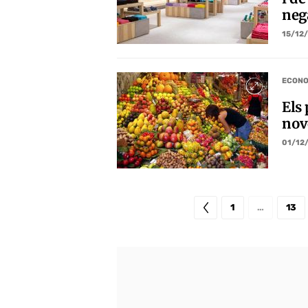
neg
15/12
ECONO
Els
nov
01/12
1
…
13