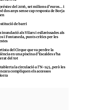
préstec del 2016, set milions d’euros… i
bé dos anys sense cap resposta de Borja
sen
stitució de barri
 inundació als Vilars i esllavissades als
os i Fontaneda, punts crítics per les
stes
rtista del Cirque que va perdre la
iència en una piscina d’Escaldes s’ha
erat del tot
tablerta la circulació a l’N-145, però les
encara compliquen els accessos
dorra