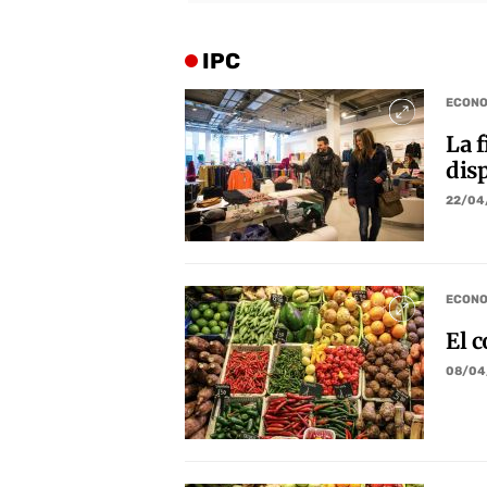
IPC
ECONO
La f
disp
22/04
ECONO
El c
08/04