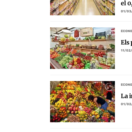
el 
01/03
ECONO
Els
11/02
ECONO
La i
01/02