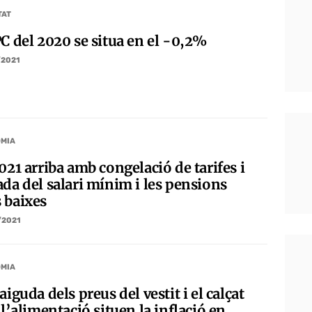
TAT
PC del 2020 se situa en el -0,2%
/2021
MIA
021 arriba amb congelació de tarifes i
ada del salari mínim i les pensions
 baixes
/2021
MIA
aiguda dels preus del vestit i el calçat
 l’alimentació situen la inflació en