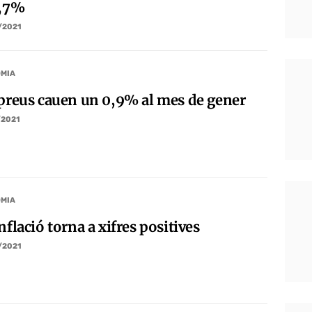
0,7%
/2021
MIA
 preus cauen un 0,9% al mes de gener
/2021
MIA
nflació torna a xifres positives
/2021