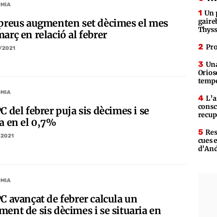
MIA
Un 
 preus augmenten set dècimes el mes
gaire
Thys
arç en relació al febrer
Pro
/2021
Una
Orios
tempe
MIA
L’a
consc
C del febrer puja sis dècimes i se
recup
ua en el 0,7%
Res
/2021
cues 
d’An
MIA
C avançat de febrer calcula un
ent de sis dècimes i se situaria en