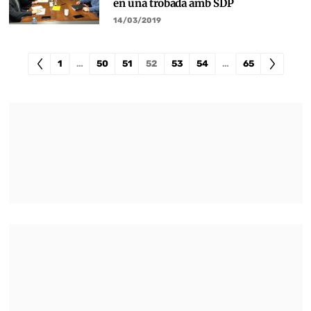
en una trobada amb SDP
14/03/2019
1
…
50
51
52
53
54
…
65