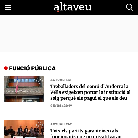
Bus
FUNCIÓ PÚBLICA
ACTUALITAT
Treballadors del comú d’Andorra la
Vella exigeixen portar la institució al
saig perquè els pagui el que els deu
05/04/2019
ACTUALITAT
Tots els partits garanteixen als
funcionaris que no privatitzaran