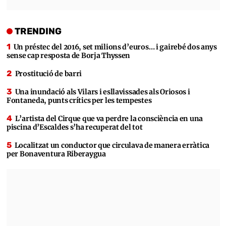
TRENDING
Un préstec del 2016, set milions d’euros… i gairebé dos anys
sense cap resposta de Borja Thyssen
Prostitució de barri
Una inundació als Vilars i esllavissades als Oriosos i
Fontaneda, punts crítics per les tempestes
L’artista del Cirque que va perdre la consciència en una
piscina d’Escaldes s’ha recuperat del tot
Localitzat un conductor que circulava de manera erràtica
per Bonaventura Riberaygua