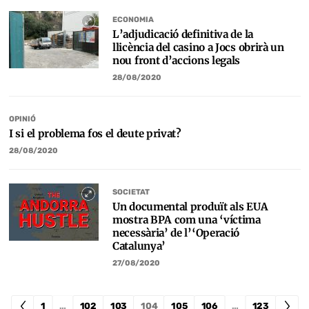
ECONOMIA
L’adjudicació definitiva de la
llicència del casino a Jocs obrirà un
nou front d’accions legals
28/08/2020
OPINIÓ
I si el problema fos el deute privat?
28/08/2020
SOCIETAT
Un documental produït als EUA
mostra BPA com una ‘víctima
necessària’ de l’‘Operació
Catalunya’
27/08/2020
1
…
102
103
104
105
106
…
123