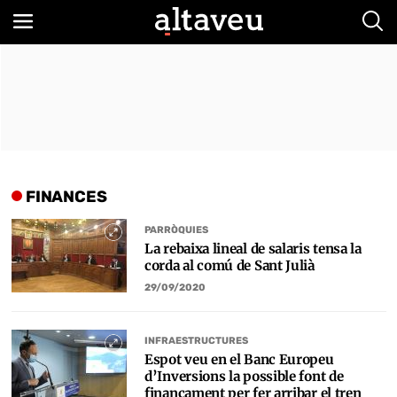
Bus
FINANCES
PARRÒQUIES
La rebaixa lineal de salaris tensa la
corda al comú de Sant Julià
29/09/2020
INFRAESTRUCTURES
Espot veu en el Banc Europeu
d’Inversions la possible font de
finançament per fer arribar el tren