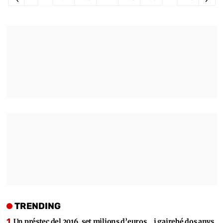
TRENDING
Un préstec del 2016, set milions d’euros… i gairebé dos anys