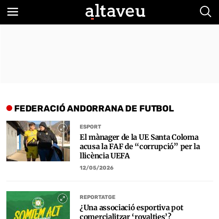
Bus
FEDERACIÓ ANDORRANA DE FUTBOL
ESPORT
El mànager de la UE Santa Coloma
acusa la FAF de “corrupció” per la
llicència UEFA
12/05/2026
REPORTATGE
¿Una associació esportiva pot
comercialitzar ‘royalties’?