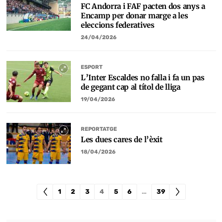
FC Andorra i FAF pacten dos anys a
Encamp per donar marge a les
eleccions federatives
24/04/2026
ESPORT
L’Inter Escaldes no falla i fa un pas
de gegant cap al títol de lliga
19/04/2026
REPORTATGE
Les dues cares de l’èxit
18/04/2026
1
2
3
4
5
6
…
39