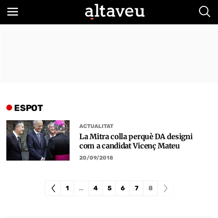
Bus
ESPOT
ACTUALITAT
La Mitra colla perquè DA designi
com a candidat Vicenç Mateu
20/09/2018
1
…
4
5
6
7
8