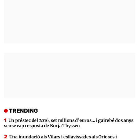
TRENDING
Un préstec del 2016, set milions d’euros… i gairebé dos anys
sense cap resposta de Borja Thyssen
Una inundació als Vilars i esllavissades als Oriosos i