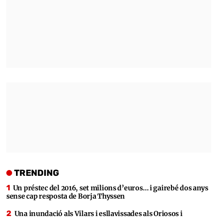
TRENDING
Un préstec del 2016, set milions d’euros… i gairebé dos anys
sense cap resposta de Borja Thyssen
Una inundació als Vilars i esllavissades als Oriosos i