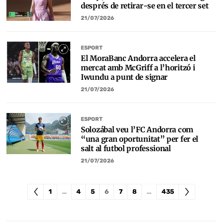
després de retirar-se en el tercer set
21/07/2026
ESPORT
El MoraBanc Andorra accelera el
mercat amb McGriff a l’horitzó i
Iwundu a punt de signar
21/07/2026
ESPORT
Solozábal veu l’FC Andorra com
“una gran oportunitat” per fer el
salt al futbol professional
21/07/2026
1
…
4
5
6
7
8
…
435