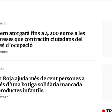
MIA
rn atorgarà fins a 4.200 euros a les
reses que contractin ciutadans del
vei d’ocupació
/2020
TAT
u Roja ajuda més de cent persones a
vés d’una botiga solidària mancada
productes infantils
/2020
TR