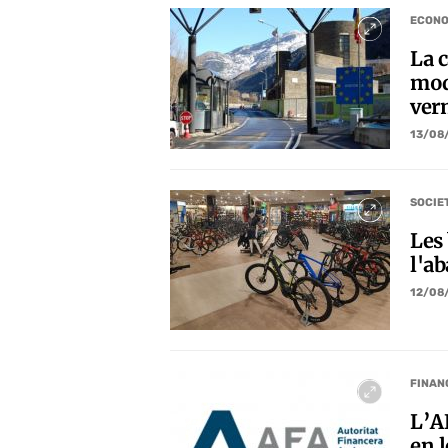
ECONO
La 
mod
ver
13/08
SOCIE
Les
l'a
12/08
FINAN
L’A
en 