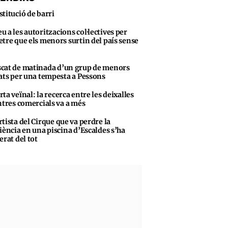
stitució de barri
u a les autoritzacions col·lectives per
tre que els menors surtin del país sense
cat de matinada d’un grup de menors
ats per una tempesta a Pessons
rta veïnal: la recerca entre les deixalles
ntres comercials va a més
rtista del Cirque que va perdre la
iència en una piscina d’Escaldes s’ha
erat del tot