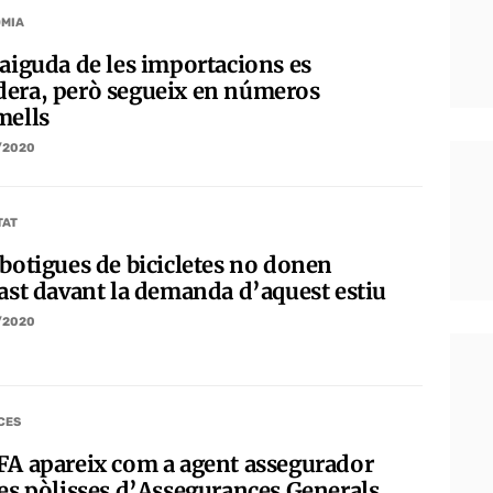
MIA
caiguda de les importacions es
era, però segueix en números
mells
/2020
TAT
 botigues de bicicletes no donen
bast davant la demanda d’aquest estiu
/2020
CES
FA apareix com a agent assegurador
les pòlisses d’Assegurances Generals