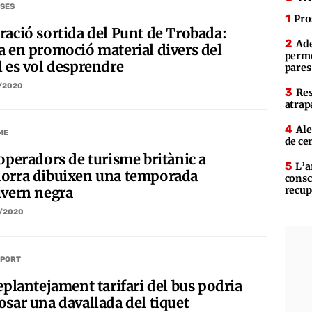
SES
Pro
ració sortida del Punt de Trobada:
Ade
a en promoció material divers del
perme
l es vol desprendre
pares
/2020
Res
atrap
Ale
ME
de ce
 operadors de turisme britànic a
L’a
orra dibuixen una temporada
consc
recup
ivern negra
/2020
PORT
eplantejament tarifari del bus podria
osar una davallada del tiquet