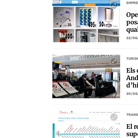
EMPRE
Ope
pos
qua
22/08
TURIS
Els
And
d’h
20/08
TRANS
El r
sup