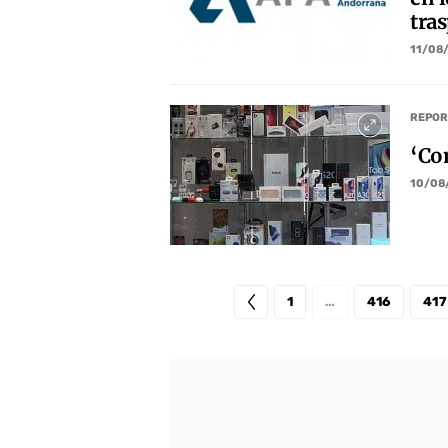
tra
11/08
REPOR
‘Con
10/08
1
…
416
417