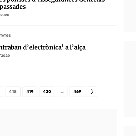
spassades
/2020
TATGE
traban d’electrònica’ a l’alça
/2020
418
419
420
…
469