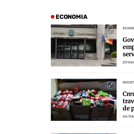
ECONOMIA
ECONO
Gove
emp
ser
27/08
SOCIE
Cre
tra
de 
24/08