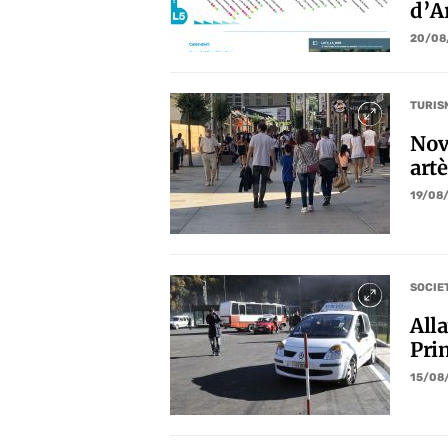
d’A
20/08
TURIS
Nova
artè
19/08
SOCIE
All
Pri
15/08