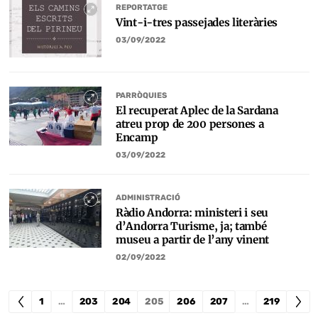
REPORTATGE
Vint-i-tres passejades literàries
03/09/2022
PARRÒQUIES
El recuperat Aplec de la Sardana
atreu prop de 200 persones a
Encamp
03/09/2022
ADMINISTRACIÓ
Ràdio Andorra: ministeri i seu
d’Andorra Turisme, ja; també
museu a partir de l’any vinent
02/09/2022
1
…
203
204
205
206
207
…
219