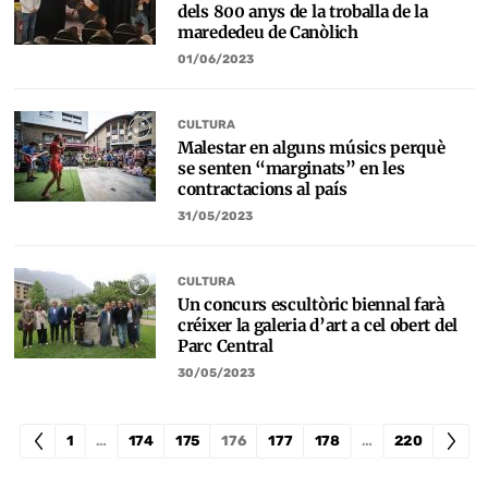
dels 800 anys de la troballa de la
marededeu de Canòlich
01/06/2023
CULTURA
Malestar en alguns músics perquè
se senten “marginats” en les
contractacions al país
31/05/2023
CULTURA
Un concurs escultòric biennal farà
créixer la galeria d’art a cel obert del
Parc Central
30/05/2023
1
…
174
175
176
177
178
…
220