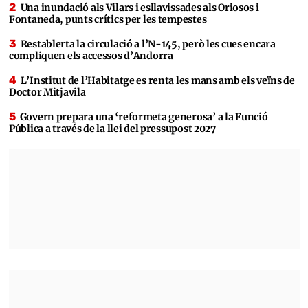
Una inundació als Vilars i esllavissades als Oriosos i
Fontaneda, punts crítics per les tempestes
Restablerta la circulació a l’N-145, però les cues encara
compliquen els accessos d’Andorra
L’Institut de l’Habitatge es renta les mans amb els veïns de
Doctor Mitjavila
Govern prepara una ‘reformeta generosa’ a la Funció
Pública a través de la llei del pressupost 2027