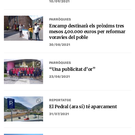
10/09/2021
PARRÒQUIES
Encamp destinarà els pròxims tres
mesos 400.000 euros per reformar
voravies del poble
30/08/2021
PARRÒQUIES
“Una publicitat d’or”
23/08/2021
REPORTATGE
El Pedral (ara sí) té aparcament
31/07/2021