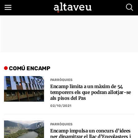
Bus
COMÚ ENCAMP
PARRÒQUIES
Encamp limita a un màxim de 54
temporers els que podran allotjar-se
als pisos del Pas
02/10/2021
PARRÒQUIES
Encamp impulsa un concurs d’idees
per dinamitzar el llac d’Engolasters i