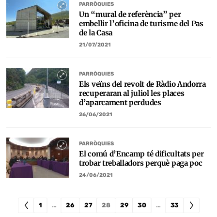
PARRÒQUIES
Un “mural de referència” per
embellir l’oficina de turisme del Pas
de la Casa
21/07/2021
PARRÒQUIES
Els veïns del revolt de Ràdio Andorra
recuperaran al juliol les places
d’aparcament perdudes
26/06/2021
PARRÒQUIES
El comú d’Encamp té dificultats per
trobar treballadors perquè paga poc
24/06/2021
1
…
26
27
28
29
30
…
33