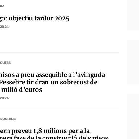
RA
go: objectiu tardor 2025
/2024
QUIES
pisos a preu assequible a l’avinguda
 Pessebre tindran un sobrecost de
 milió d’euros
/2024
 SOCIALS
ern preveu 1,8 milions per a la
era fase de la construcció dels pisos