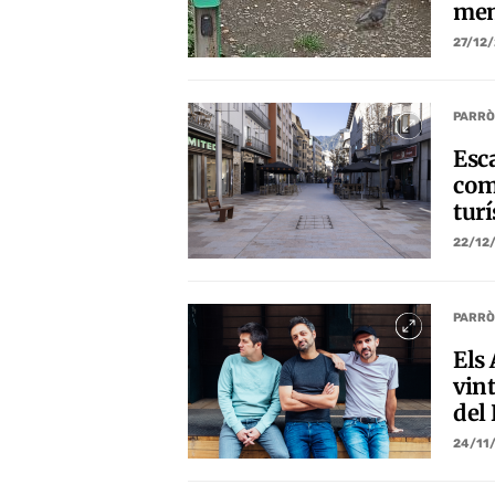
men
27/12
PARRÒ
Esc
com
turí
22/12
PARRÒ
Els 
vint
del
24/11