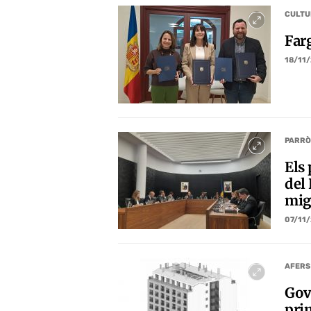
CULTU
Far
18/11
PARRÒ
Els 
del
mig
07/11
AFERS
Gov
prim