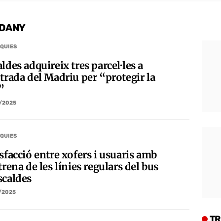
DANY
QUIES
ldes adquireix tres parcel·les a
ntrada del Madriu per “protegir la
”
/2025
QUIES
sfacció entre xofers i usuaris amb
trena de les línies regulars del bus
scaldes
/2025
TR