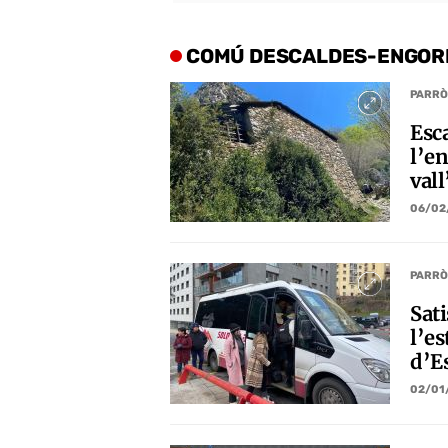
COMÚ DESCALDES-ENGOR
PARRÒ
Esca
l’e
vall
06/02
PARRÒ
Sati
l’es
d’E
02/01