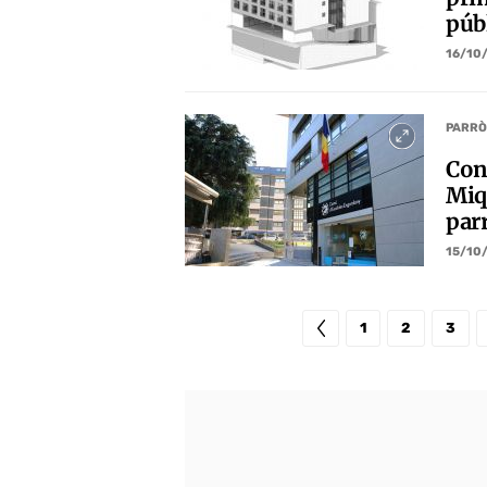
públ
16/10
PARRÒ
Con
Miq
par
15/10
1
2
3