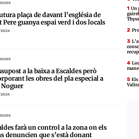
QUIES
Un 
utura plaça de davant l’església de
gaire
Thys
 Pere guanya espai verd i dos locals
Pro
/2024
L’a
consc
recup
QUIES
Loc
maner
supost a la baixa a Escaldes però
rporant les obres del pla especial a
Els
Valir
 Noguer
/2024
QUIES
ldes farà un control a la zona on els
ns denuncien que s’està donant