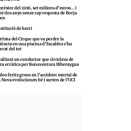
préstec del 2016, set milions d’euros… i
bé dos anys sense cap resposta de Borja
sen
stitució de barri
rtista del Cirque que va perdre la
iència en una piscina d’Escaldes s’ha
erat del tot
alitzat un conductor que circulava de
a erràtica per Bonaventura Riberaygua
 dos ferits greus en l’accident mortal de
a Nova evolucionen bé i surten de l’UCI