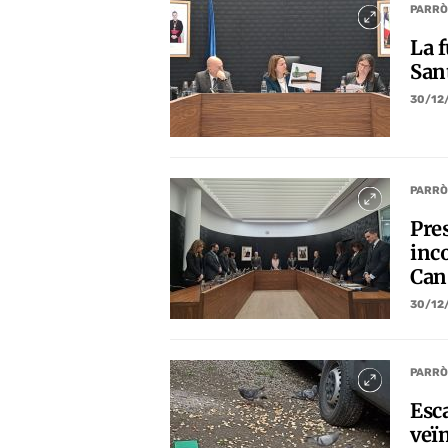
PARRÒ
La f
Sant
30/12
PARRÒ
Pres
inco
Can
30/12
PARRÒ
Esca
veï