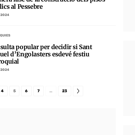
ics al Pessebre
/2024
QUIES
sulta popular per decidir si Sant
uel d’Engolasters esdevé festiu
roquial
/2024
4
5
6
7
…
23