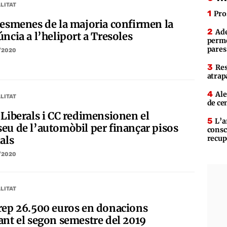
LITAT
Pro
 esmenes de la majoria confirmen la
Ade
ncia a l’heliport a Tresoles
perme
pares
/2020
Res
atrap
Ale
LITAT
de ce
 Liberals i CC redimensionen el
L’a
eu de l’automòbil per finançar pisos
consc
recup
als
/2020
LITAT
rep 26.500 euros en donacions
ant el segon semestre del 2019