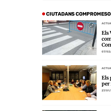
CIUTADANS COMPROMESO
ACTUA
Els
com
Co
07/02
ACTUA
Els
per 
27/01