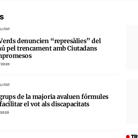
S
LITAT
 Verds denuncien “represàlies” del
ú pel trencament amb Ciutadans
mpromesos
/2020
LITAT
 grups de la majoria avaluen fórmules
facilitar el vot als discapacitats
/2020
TR