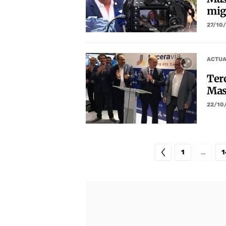
mig
27/10
ACTUA
Terc
Mas
22/10
1
…
1