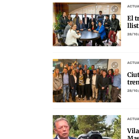
ACTUA
El t
llis
28/10
ACTUA
Ciu
tre
28/10
ACTUA
Vila
Mas