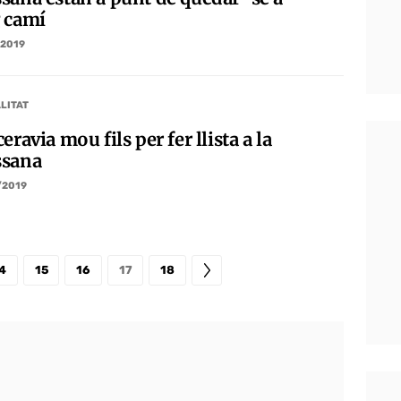
 camí
/2019
LITAT
eravia mou fils per fer llista a la
sana
/2019
4
15
16
17
18