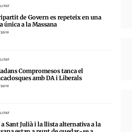
LITAT
ripartit de Govern es repeteix en una
ta única a la Massana
/2019
LITAT
tadans Compromesos tanca el
ncaclosques amb DA i Liberals
/2019
LITAT
 a Sant Julià i la llista alternativa a la
sana estan a punt de quedar-se a