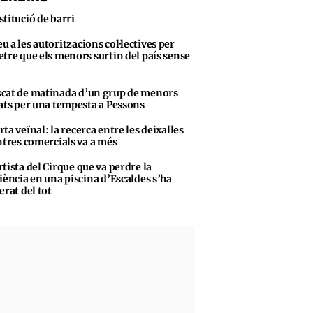
stitució de barri
u a les autoritzacions col·lectives per
tre que els menors surtin del país sense
cat de matinada d’un grup de menors
ats per una tempesta a Pessons
rta veïnal: la recerca entre les deixalles
ntres comercials va a més
rtista del Cirque que va perdre la
iència en una piscina d’Escaldes s’ha
erat del tot