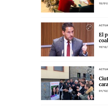
15/01
ACTUA
El 
coa
19/12
ACTUA
Ciu
cara
01/12