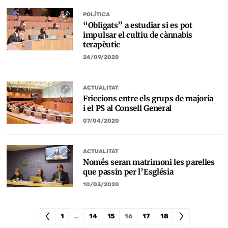
POLÍTICA
“Obligats” a estudiar si es pot
impulsar el cultiu de cànnabis
terapèutic
24/09/2020
ACTUALITAT
Friccions entre els grups de majoria
i el PS al Consell General
07/04/2020
ACTUALITAT
Només seran matrimoni les parelles
que passin per l’Església
10/03/2020
1
…
14
15
16
17
18