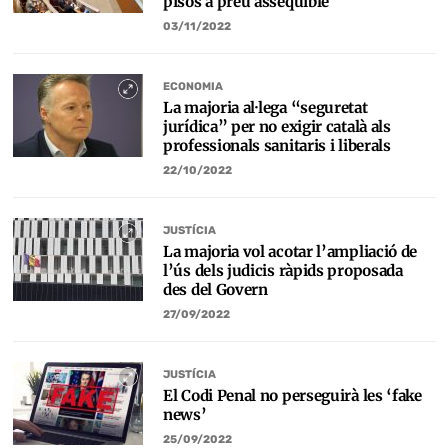
pisos a preu assequible
03/11/2022
ECONOMIA
La majoria al·lega “seguretat
jurídica” per no exigir català als
professionals sanitaris i liberals
22/10/2022
JUSTÍCIA
La majoria vol acotar l’ampliació de
l’ús dels judicis ràpids proposada
des del Govern
27/09/2022
JUSTÍCIA
El Codi Penal no perseguirà les ‘fake
news’
25/09/2022