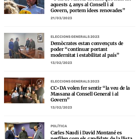
aquests 4 anys al Consell i al
Govern, portem idees renovades”
21/03/2023
ELECCIONS GENERALS 2023
Demòcrates estan convençuts de
poder “continuar portant
modernitat i estabilitat al país”
13/02/2023
ELECCIONS GENERALS 2023
CC+DA volen fer sentir “la veu de la
Massana al Consell General i al
Govern”
13/02/2023
POLÍTICA
Carles Naudi i David Montané es
perfilen com els candidats de la llista