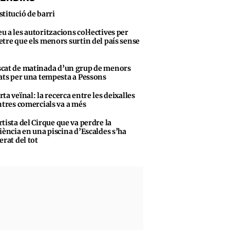
stitució de barri
u a les autoritzacions col·lectives per
tre que els menors surtin del país sense
cat de matinada d’un grup de menors
ats per una tempesta a Pessons
rta veïnal: la recerca entre les deixalles
ntres comercials va a més
rtista del Cirque que va perdre la
iència en una piscina d’Escaldes s’ha
erat del tot