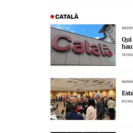
CATALÀ
SOCIE
Qui
haur
12/03
REPOR
Est
01/02