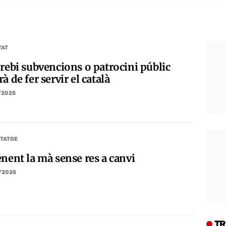
TAT
 rebi subvencions o patrocini públic
à de fer servir el català
/2025
TATGE
enent la mà sense res a canvi
/2025
TR