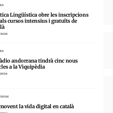
RA
tica Lingüística obre les inscripcions
als cursos intensius i gratuïts de
là
/2025
RA
ràdio andorrana tindrà cinc nous
cles a la Viquipèdia
/2024
TATGE
ovent la vida digital en català