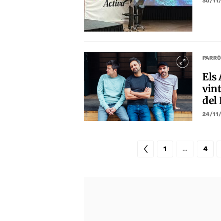
30/11
PARRÒ
Els 
vint
del
24/11
1
…
4