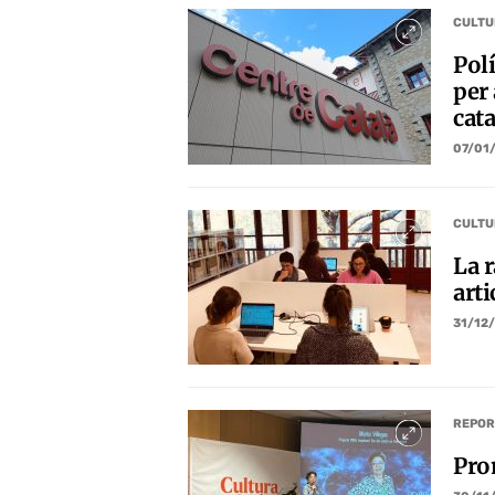
CULTU
Polí
per 
cata
07/01
CULTU
La 
arti
31/12
REPOR
Prom