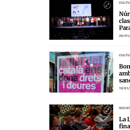
CULTU
Núr
clas
Par
25/01
CULTU
Bon
amb 
san
19/01
SOCIE
La 
fin