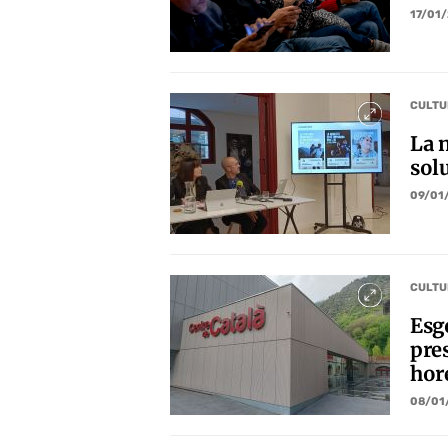
17/01
CULTU
La n
solu
09/01
CULTU
Esg
pre
hor
08/01