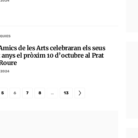
/2024
QUIES
Amics de les Arts celebraran els seus
 anys el pròxim 10 d’octubre al Prat
 Roure
/2024
5
6
7
8
…
13