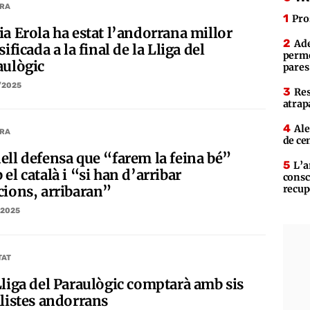
RA
Pro
ia Erola ha estat l’andorrana millor
Ade
sificada a la final de la Lliga del
perme
aulògic
pares
/2025
Res
atrap
Ale
RA
de ce
ell defensa que “farem la feina bé”
L’a
el català i “si han d’arribar
consc
recup
cions, arribaran”
/2025
TAT
Lliga del Paraulògic comptarà amb sis
alistes andorrans