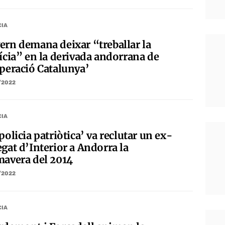
CIA
ern demana deixar “treballar la
tícia” en la derivada andorrana de
Operació Catalunya’
/2022
CIA
policia patriòtica’ va reclutar un ex-
gat d’Interior a Andorra la
mavera del 2014
/2022
CIA