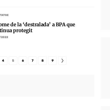
TATGE
ome de la ‘destralada’ a BPA que
tinua protegit
/2022
4
5
6
7
8
9