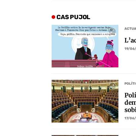
CAS PUJOL
ACTUA
L’ac
19/06
POLÍT
Polí
dem
sob
17/06