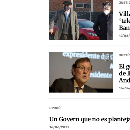
JUSTÍ
Vill
‘te
Ban
17/06
JUSTÍ
El g
de l
And
16/06
OPINIÓ
Un Govern que no es planteja
16/06/2022