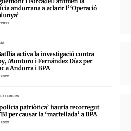
gdemont i Forcadell animen la
ícia andorrana a aclarir l’‘Operació
alunya’
/2022
CIA
atllia activa la investigació contra
oy, Montoro i Fernández Díaz per
ac a Andorra i BPA
/2022
 EXTERIORS
policia patriòtica’ hauria recorregut
FBI per causar la ‘martellada’ a BPA
/2022