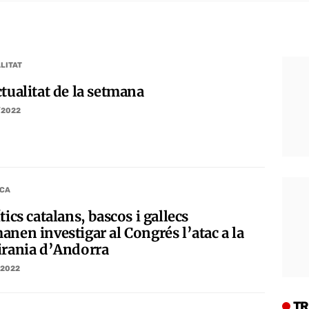
LITAT
tualitat de la setmana
/2022
ICA
tics catalans, bascos i gallecs
anen investigar al Congrés l’atac a la
irania d’Andorra
/2022
TR