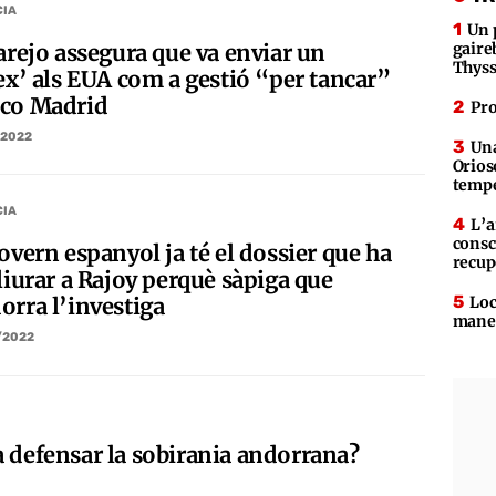
CIA
Un 
arejo assegura que va enviar un
gaire
Thys
lex’ als EUA com a gestió “per tancar”
co Madrid
Pro
/2022
Una
Orios
tempe
CIA
L’a
consc
overn espanyol ja té el dossier que ha
recup
liurar a Rajoy perquè sàpiga que
Loc
orra l’investiga
maner
/2022
 defensar la sobirania andorrana?