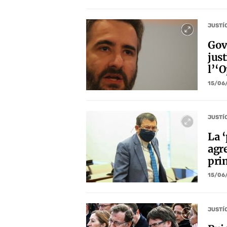
JUSTÍ
Gov
jus
l’‘
15/06
JUSTÍ
La ‘
agre
pri
15/06
JUSTÍ