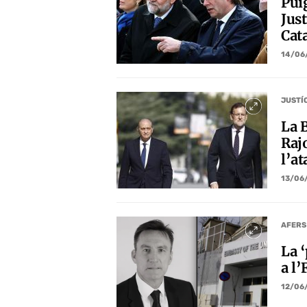
Pui
Just
Cat
14/06
JUSTÍ
La B
Raj
l’at
13/06
AFERS
La ‘
a l’
12/06