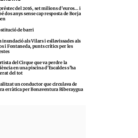
préstec del 2016, set milions d’euros… i
bé dos anys sense cap resposta de Borja
sen
stitució de barri
 inundació als Vilars i esllavissades als
os i Fontaneda, punts crítics per les
stes
rtista del Cirque que va perdre la
iència en una piscina d’Escaldes s’ha
erat del tot
alitzat un conductor que circulava de
a erràtica per Bonaventura Riberaygua