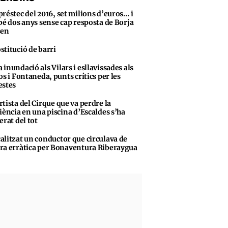
préstec del 2016, set milions d’euros… i
bé dos anys sense cap resposta de Borja
sen
stitució de barri
 inundació als Vilars i esllavissades als
os i Fontaneda, punts crítics per les
stes
rtista del Cirque que va perdre la
iència en una piscina d’Escaldes s’ha
erat del tot
alitzat un conductor que circulava de
a erràtica per Bonaventura Riberaygua