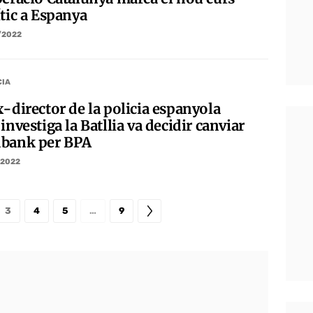
ític a Espanya
/2022
CIA
x-director de la policia espanyola
investiga la Batllia va decidir canviar
bank per BPA
/2022
3
4
5
…
9