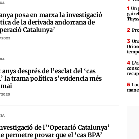
ICA
Un 
anya posa en marxa la investigació
gaire
Thys
ítica de la derivada andorrana de
Operació Catalunya’
Pro
/2023
Una
Orios
tempe
CIA
L’a
consc
 anys després de l’esclat del ‘cas
recup
’ la trama política s’evidencia més
Loc
 mai
maner
/2023
CIA
investigació de l’‘Operació Catalunya’
de permetre provar que el ‘cas BPA’