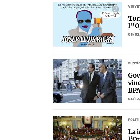
VINYE
Tor
l’‘
08/02
JUSTÍ
Gov
vinc
BPA
05/10
POLÍT
La 
l’O