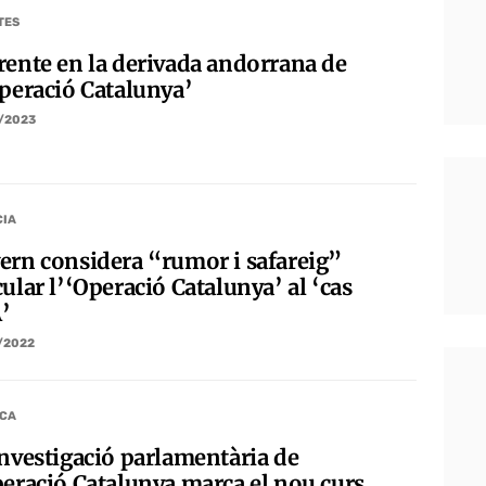
TES
rente en la derivada andorrana de
Operació Catalunya’
/2023
CIA
ern considera “rumor i safareig”
ular l’‘Operació Catalunya’ al ‘cas
’
/2022
ICA
investigació parlamentària de
peració Catalunya marca el nou curs