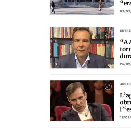
“er
01/03
ENTRE
“A A
tor
dur
26/02
JUSTÍ
L’a
obre
l’‘
19/02