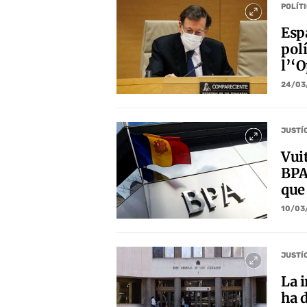
POLÍT
Esp
pol
l’‘
24/03
JUSTÍ
Vuit
BPA
que
10/03
JUSTÍ
La 
ha 