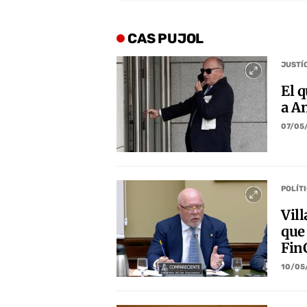
CAS PUJOL
JUSTÍ
El q
a A
07/05
POLÍT
Vil
que 
Fin
10/05