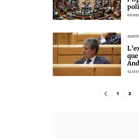
pol
09/09
JUSTÍ
L’e
que 
And
12/07
1
2