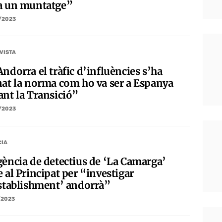
a un muntatge”
/2023
VISTA
ndorra el tràfic d’influències s’ha
nat la norma com ho va ser a Espanya
ant la Transició”
/2023
CIA
gència de detectius de ‘La Camarga’
 al Principat per “investigar
establishment’ andorrà”
/2023