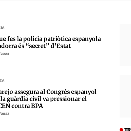
CIA
ue fes la policia patriòtica espanyola
ndorra és “secret” d’Estat
/2024
ICA
larejo assegura al Congrés espanyol
la guàrdia civil va pressionar el
CEN contra BPA
/2023
TR