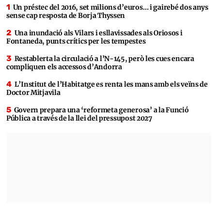
Un préstec del 2016, set milions d’euros… i gairebé dos anys
sense cap resposta de Borja Thyssen
Una inundació als Vilars i esllavissades als Oriosos i
Fontaneda, punts crítics per les tempestes
Restablerta la circulació a l’N-145, però les cues encara
compliquen els accessos d’Andorra
L’Institut de l’Habitatge es renta les mans amb els veïns de
Doctor Mitjavila
Govern prepara una ‘reformeta generosa’ a la Funció
Pública a través de la llei del pressupost 2027