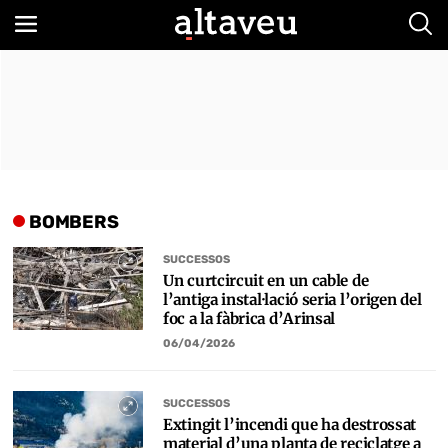
Bus
BOMBERS
SUCCESSOS
Un curtcircuit en un cable de
l’antiga instal·lació seria l’origen del
foc a la fàbrica d’Arinsal
06/04/2026
SUCCESSOS
Extingit l’incendi que ha destrossat
material d’una planta de reciclatge a