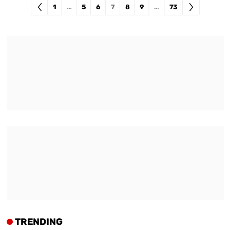
1
…
5
6
7
8
9
…
73
TRENDING