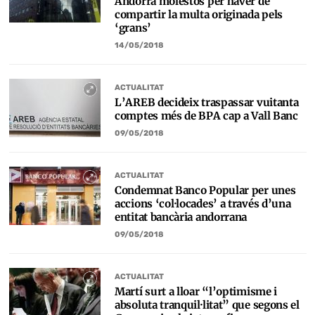
Andorrà molestos per haver de
compartir la multa originada pels
‘grans’
14/05/2018
ACTUALITAT
L’AREB decideix traspassar vuitanta
comptes més de BPA cap a Vall Banc
09/05/2018
ACTUALITAT
Condemnat Banco Popular per unes
accions ‘col·locades’ a través d’una
entitat bancària andorrana
09/05/2018
ACTUALITAT
Martí surt a lloar “l’optimisme i
absoluta tranquil·litat” que segons el