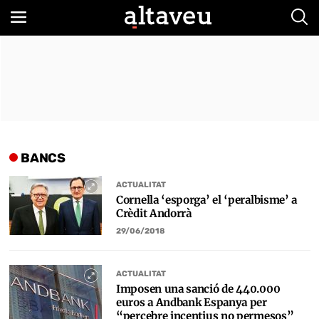
Bus
BANCS
ACTUALITAT
Cornella ‘esporga’ el ‘peralbisme’ a
Crèdit Andorrà
29/06/2018
ACTUALITAT
Imposen una sanció de 440.000
euros a Andbank Espanya per
“percebre incentius no permesos”