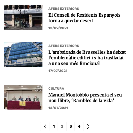
AFERS EXTERIORS
El Consell de Residents Espanyols
torna a quedar desert
12/09/2021
AFERS EXTERIORS
L'ambaixada de Brussel·les ha deixat
l'emblemàtic edifici i s'ha traslladat
a una seu més funcional
17/07/2021
CULTURA
Manuel Montobbio presenta el seu
nou llibre, ‘Rambles de la Vida’
16/07/2021
1
2
3
4