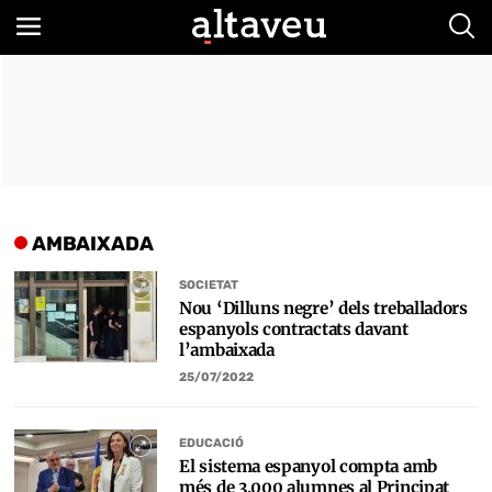
Bus
AMBAIXADA
SOCIETAT
Nou ‘Dilluns negre’ dels treballadors
espanyols contractats davant
l’ambaixada
25/07/2022
EDUCACIÓ
El sistema espanyol compta amb
més de 3.000 alumnes al Principat