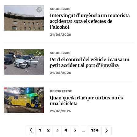
SUCCESSOS
Intervingut d’urgència un motorista
accidentat sota els efectes de
l’alcohol
21/06/2026
SUCCESSOS
Perd el control del vehicle i causa un
petit accident al port d’Envalira
21/06/2026
REPORTATGE
Quan queda clar que un bus no és
una bicicleta
21/06/2026
1
2
3
4
5
…
134