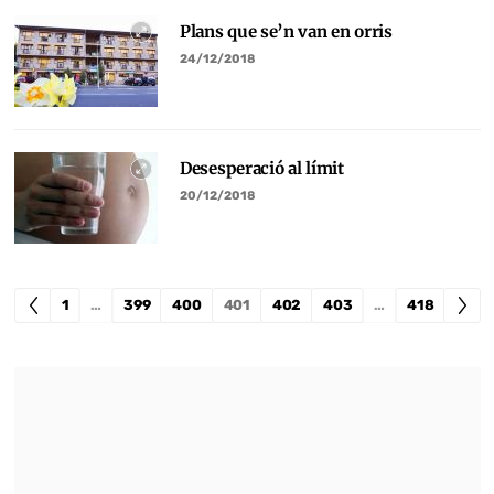
Plans que se’n van en orris
24/12/2018
Desesperació al límit
20/12/2018
1
…
399
400
401
402
403
…
418