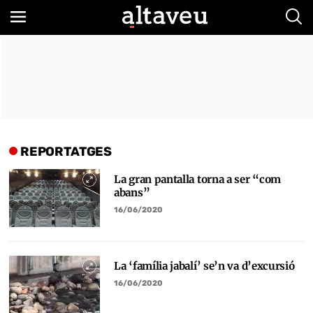
Bus
REPORTATGES
La gran pantalla torna a ser “com
abans”
16/06/2020
La ‘família jabalí’ se’n va d’excursió
16/06/2020