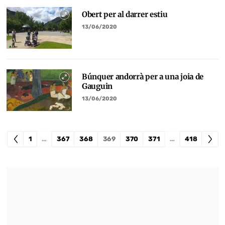
Obert per al darrer estiu
13/06/2020
Búnquer andorrà per a una joia de
Gauguin
13/06/2020
1
…
367
368
369
370
371
…
418