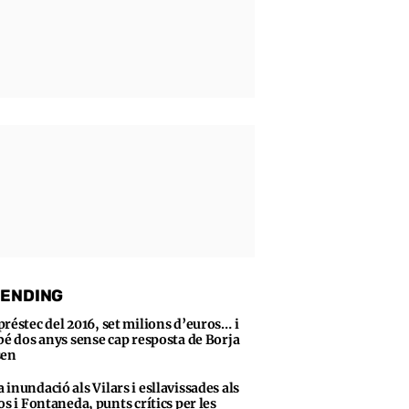
ENDING
préstec del 2016, set milions d’euros… i
bé dos anys sense cap resposta de Borja
sen
 inundació als Vilars i esllavissades als
os i Fontaneda, punts crítics per les