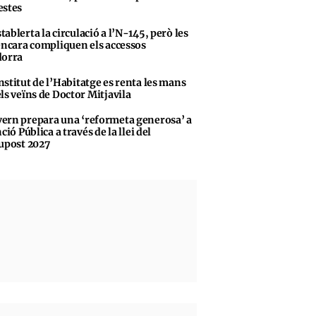
stes
tablerta la circulació a l’N-145, però les
encara compliquen els accessos
dorra
nstitut de l’Habitatge es renta les mans
ls veïns de Doctor Mitjavila
ern prepara una ‘reformeta generosa’ a
ció Pública a través de la llei del
upost 2027