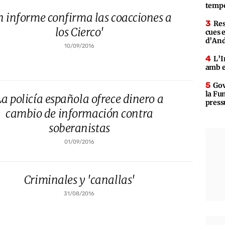
tempe
n informe confirma las coacciones a
Res
los Cierco'
cues 
d’An
10/09/2016
L’I
amb e
Gov
la Fun
La policía española ofrece dinero a
press
cambio de información contra
soberanistas
01/09/2016
Criminales y 'canallas'
31/08/2016