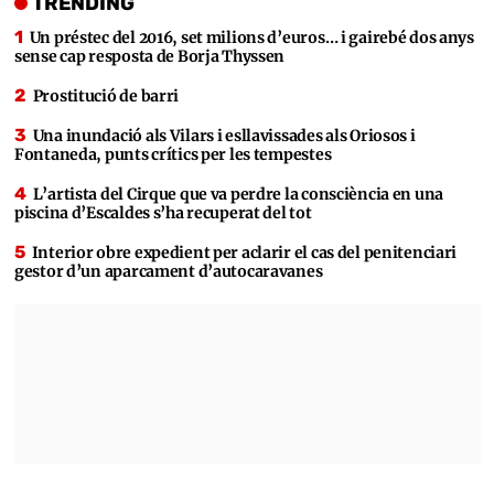
TRENDING
Un préstec del 2016, set milions d’euros… i gairebé dos anys
sense cap resposta de Borja Thyssen
Prostitució de barri
Una inundació als Vilars i esllavissades als Oriosos i
Fontaneda, punts crítics per les tempestes
L’artista del Cirque que va perdre la consciència en una
piscina d’Escaldes s’ha recuperat del tot
Interior obre expedient per aclarir el cas del penitenciari
gestor d’un aparcament d’autocaravanes