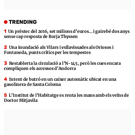
TRENDING
Un préstec del 2016, set milions d’euros… i gairebé dos anys
sense cap resposta de Borja Thyssen
Una inundació als Vilars i esllavissades als Oriosos i
Fontaneda, punts crítics per les tempestes
Restablerta la circulació a l’N-145, però les cues encara
compliquen els accessos d’Andorra
Intent de butró en un caixer automàtic ubicat en una
gasolinera de Santa Coloma
L’Institut de l’Habitatge es renta les mans amb els veïns de
Doctor Mitjavila