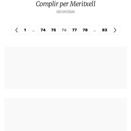
Complir per Meritxell
08/09/2024
1
…
74
75
76
77
78
…
83