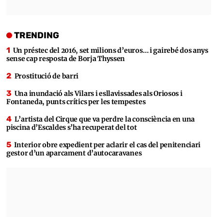
TRENDING
Un préstec del 2016, set milions d’euros… i gairebé dos anys
sense cap resposta de Borja Thyssen
Prostitució de barri
Una inundació als Vilars i esllavissades als Oriosos i
Fontaneda, punts crítics per les tempestes
L’artista del Cirque que va perdre la consciència en una
piscina d’Escaldes s’ha recuperat del tot
Interior obre expedient per aclarir el cas del penitenciari
gestor d’un aparcament d’autocaravanes