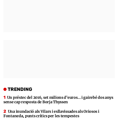
TRENDING
Un préstec del 2016, set milions d’euros… i gairebé dos anys
sense cap resposta de Borja Thyssen
Una inundació als Vilars i esllavissades als Oriosos i
Fontaneda, punts crítics per les tempestes