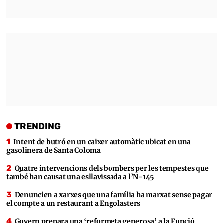
TRENDING
Intent de butró en un caixer automàtic ubicat en una
gasolinera de Santa Coloma
Quatre intervencions dels bombers per les tempestes que
també han causat una esllavissada a l’N-145
Denuncien a xarxes que una família ha marxat sense pagar
el compte a un restaurant a Engolasters
Govern prepara una ‘reformeta generosa’ a la Funció