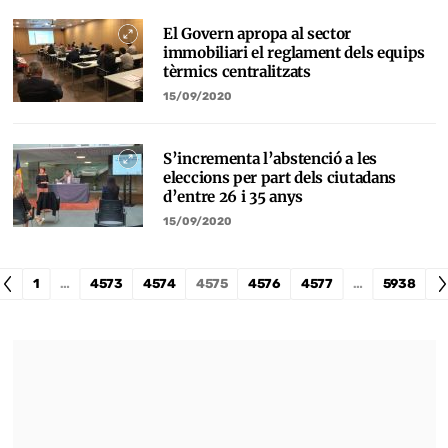
El Govern apropa al sector
immobiliari el reglament dels equips
tèrmics centralitzats
15/09/2020
S’incrementa l’abstenció a les
eleccions per part dels ciutadans
d’entre 26 i 35 anys
15/09/2020
1
…
4573
4574
4575
4576
4577
…
5938