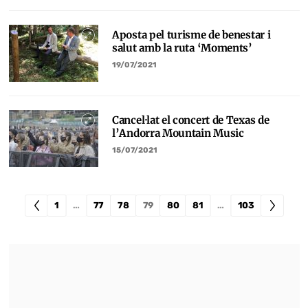
Aposta pel turisme de benestar i
salut amb la ruta ‘Moments’
19/07/2021
Cancel·lat el concert de Texas de
l’Andorra Mountain Music
15/07/2021
1
…
77
78
79
80
81
…
103