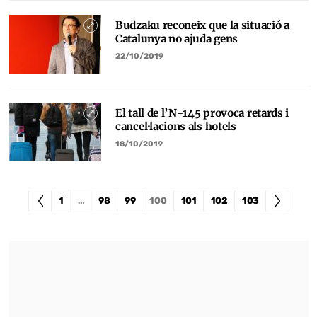
Budzaku reconeix que la situació a
Catalunya no ajuda gens
22/10/2019
El tall de l’N-145 provoca retards i
cancel·lacions als hotels
18/10/2019
1
…
98
99
100
101
102
103