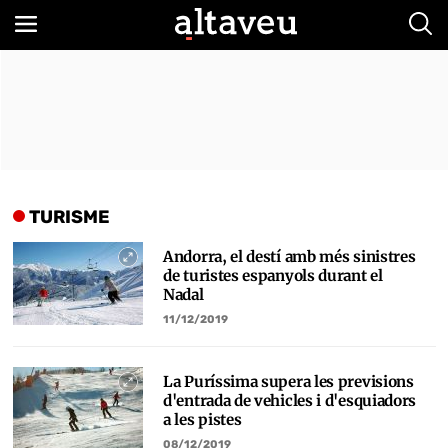
Bus
TURISME
Andorra, el destí amb més sinistres
de turistes espanyols durant el
Nadal
11/12/2019
La Puríssima supera les previsions
d'entrada de vehicles i d'esquiadors
a les pistes
08/12/2019