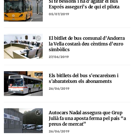
Si té bessons i ha d’agafar el Bus
Exprés asseguri’s de qui el pilota
05/07/2019
El bitllet de bus comunal d’Andorra
la Vella costarà deu cèntims d’euro
simbòlics
27/06/2019
Els bitllets del bus s'encareixen i
s'abarateixen els abonaments
26/06/2019
Autocars Nadal assegura que Grup
Julià fa una aposta ferma pel país “a
preus de mercat”
26/06/2019