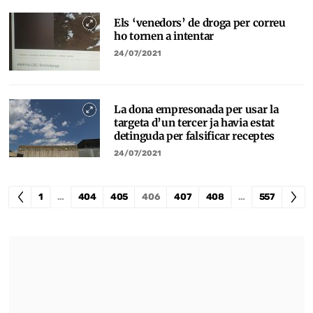
Els ‘venedors’ de droga per correu
ho tornen a intentar
24/07/2021
La dona empresonada per usar la
targeta d’un tercer ja havia estat
detinguda per falsificar receptes
24/07/2021
1
…
404
405
406
407
408
…
557