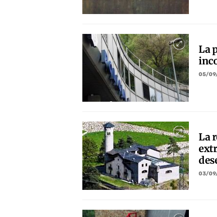
La p
inco
05/09
La 
ext
dese
03/09