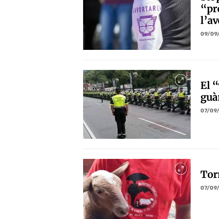
“pr
l’a
09/09
El 
guà
07/09
Tor
07/09