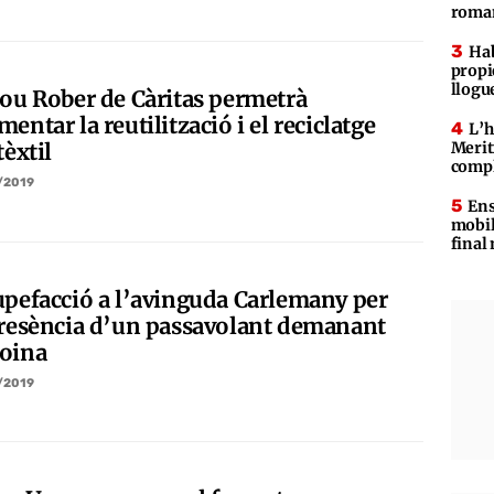
roman
Hab
propie
llogu
nou Rober de Càritas permetrà
entar la reutilització i el reciclatge
L’h
Merit
tèxtil
compl
/2019
Ens
mobil
final
upefacció a l’avinguda Carlemany per
presència d’un passavolant demanant
oina
/2019