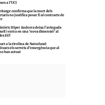
en a l’UCI
itatge confirma que la mort dels
taris no justifica posar fi al contracte de
er
istòric Hiper Andorra deixa l’avinguda
xell i entra en una ‘nova dimensió’ al
ex EO!
urt a la tirolina de Naturland:
itzats els serveis d’emergència que al
 no han actuat