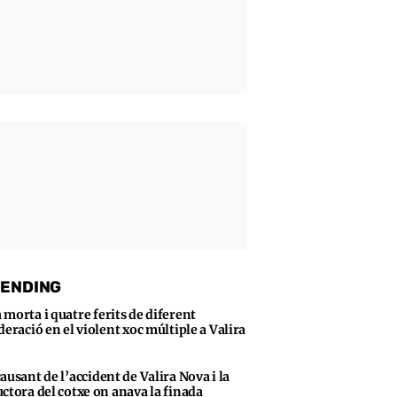
ENDING
 morta i quatre ferits de diferent
deració en el violent xoc múltiple a Valira
causant de l’accident de Valira Nova i la
ctora del cotxe on anava la finada