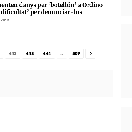
enten danys per ‘botellón’ a Ordino
 ‘dificultat’ per denunciar-los
/2019
442
443
444
…
509