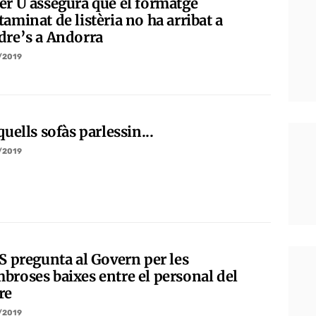
er U assegura que el formatge
aminat de listèria no ha arribat a
dre’s a Andorra
/2019
quells sofàs parlessin...
/2019
PS pregunta al Govern per les
broses baixes entre el personal del
re
/2019