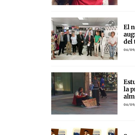
El 
augm
del 
06/09
Est
la 
alm
06/09