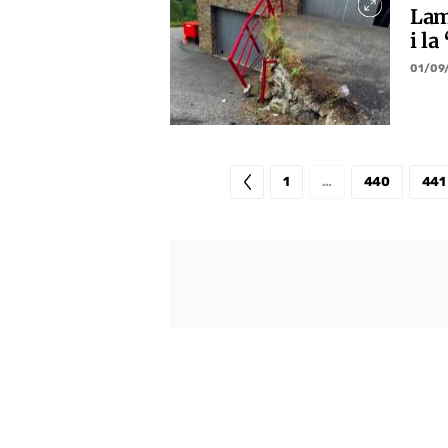
Lam
i la
01/09
1
…
440
441