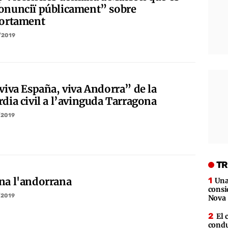
onunciï públicament” sobre
vortament
/2019
“viva España, viva Andorra” de la
rdia civil a l’avinguda Tarragona
/2019
TR
na l'andorrana
Una
consi
/2019
Nova
El 
condu