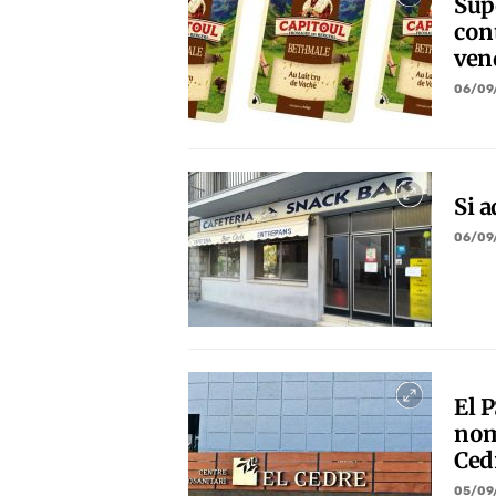
Sup
cont
ven
06/09
Si a
06/09
El 
nom
Ced
05/09